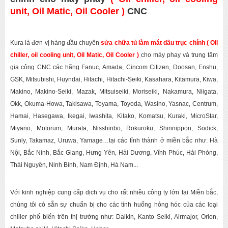
unit, Oil Matic, Oil Cooler )
CNC
Kura là đơn vị hàng đầu chuyên
sửa chữa tủ làm mát dầu trục chính ( Oil
chiller, oil cooling unit, Oil Matic, Oil Cooler )
cho máy phay và trung tâm
gia công CNC
các hãng Fanuc, Amada, Cincom Citizen, Doosan, Enshu,
GSK, Mitsubishi, Huyndai, Hitachi, Hitachi-Seiki, Kasahara, Kitamura, Kiwa,
Makino, Makino-Seiki, Mazak, Mitsuiseiki, Moriseiki, Nakamura, Niigata,
Okk, Okuma-Howa, Takisawa, Toyama, Toyoda, Wasino, Yasnac, Centrum,
Hamai, Hasegawa, Ikegai, Iwashita, Kitako, Komatsu, Kuraki, MicroStar,
Miyano, Motorum, Murata, Nisshinbo, Rokuroku, Shinnippon, Sodick,
Sunly, Takamaz, Uruwa, Yamage…tại các tỉnh thành ở miền bắc như: Hà
Nội, Bắc Ninh, Bắc Giang, Hưng Yên, Hải Dương, Vĩnh Phúc, Hải Phòng,
Thái Nguyên, Ninh Bình, Nam Định, Hà Nam...
Với kinh nghiệp cung cấp dịch vụ cho rất nhiều công ty lớn tại Miền bắc,
chúng tôi có sẵn sự chuẩn bị cho các tình huống hỏng hóc của các loại
chiller phổ biến trên thị trường như: Daikin, Kanto Seiki, Airmajor, Orion,