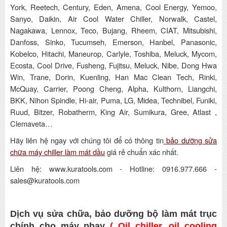
York, Reetech, Century, Eden, Amena, Cool Energy, Yemoo,
Sanyo, Daikin, Air Cool Water Chiller, Norwalk, Castel,
Nagakawa, Lennox, Teco, Bujang, Rheem, CIAT, Mitsubishi,
Danfoss, Sinko, Tucumseh, Emerson, Hanbel, Panasonic,
Kobelco, Hitachi, Maneurop, Carlyle, Toshiba, Meluck, Mycom,
Ecosta, Cool Drive, Fusheng, Fujitsu, Meluck, Nibe, Dong Hwa
Win, Trane, Dorin, Kuenling, Han Mac Clean Tech, Rinki,
McQuay, Carrier, Poong Cheng, Alpha, Kulthorn, Liangchi,
BKK, Nihon Spindle, Hi-air, Puma, LG, Midea, Technibel, Funiki,
Ruud, Bitzer, Robatherm, King Air, Sumikura, Gree, Atlast ,
Clemaveta…
Hãy liên hệ ngay với chúng tôi để có thông tin
bảo dưỡng sửa
chữa máy chiller làm mát dầu
giá rẻ chuẩn xác nhất.
Liên hệ: www.kuratools.com - Hotline: 0916.977.666 -
sales@kuratools.com
Dịch vụ sửa chữa, bảo dưỡng bộ làm mát trục
chính cho máy phay
( Oil chiller, oil cooling