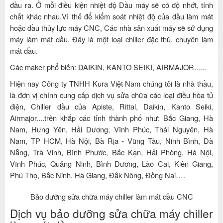
đầu ra. Ở mỗi điều kiện nhiệt độ Dầu máy sẽ có độ nhớt, tính
chất khác nhau.Vì thế để kiểm soát nhiệt độ của dầu làm mát
hoặc dầu thủy lực máy CNC, Các nhà sản xuất máy sẽ sử dụng
máy làm mát dầu. Đây là một loại chiller đặc thù, chuyên làm
mát dầu.
Các maker phổ biến:
D
AIKIN, KANTO SEIKI, AIRMAJOR......
Hiện nay Công ty TNHH
K
ura Việt Nam chúng tôi là nhà thầu,
là đơn vị chính cung cấp dịch vụ sửa chữa các loại điều hòa tủ
điện, Chiller dầu của Apiste, Rittal, Daikin, Kanto Seiki,
Airmajor....trên khắp các tỉnh thành phố như: Bắc Giang, Hà
Nam, Hưng Yên, Hải Dương, Vĩnh Phúc, Thái Nguyên, Hà
Nam, TP HCM, Hà Nội, Bà Rịa - Vũng Tàu, Ninh Bình, Đà
Nẵng, Trà Vinh, Bình Phước, Bắc Kạn, Hải Phòng, Hà Nội,
Vĩnh Phúc, Quảng Ninh, Bình Dương, Lào Cai, Kiên Giang,
Phú Thọ, Bắc Ninh, Hà Giang, Đắk Nông, Đồng Nai….
Bảo dưỡng sửa chữa máy chiller làm mát dầu CNC
Dịch vụ bảo dưỡng sửa chữa máy chiller