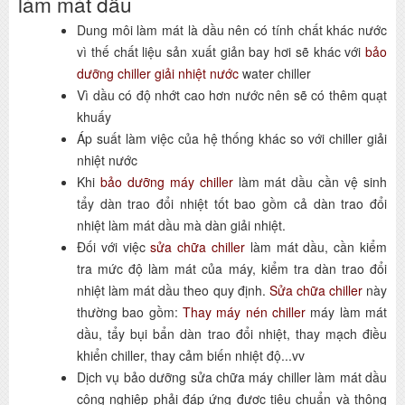
làm mát dầu
Dung môi làm mát là dầu nên có tính chất khác nước
vì thế chất liệu sản xuất giản bay hơi sẽ khác với
bảo
dưỡng chiller giải nhiệt nước
water chiller
Vì dầu có độ nhớt cao hơn nước nên sẽ có thêm quạt
khuấy
Áp suất làm việc của hệ thống khác so với chiller giải
nhiệt nước
Khi
bảo dưỡng máy chiller
làm mát dầu cần vệ sinh
tẩy dàn trao đổi nhiệt tốt bao gồm cả dàn trao đổi
nhiệt làm mát dầu mà dàn giải nhiệt.
Đối với việc
sửa chữa chiller
làm mát dầu, cần kiểm
tra mức độ làm mát của máy, kiểm tra dàn trao đổi
nhiệt làm mát dầu theo quy định.
Sửa chữa chiller
này
thường bao gồm:
Thay máy nén chiller
máy làm mát
dầu, tẩy bụi bẩn dàn trao đổi nhiệt, thay mạch điều
khiển chiller, thay cảm biến nhiệt độ...vv
Dịch vụ bảo dưỡng sửa chữa máy chiller làm mát dầu
công nghiệp phải đáp ứng được tiêu chuẩn và thông