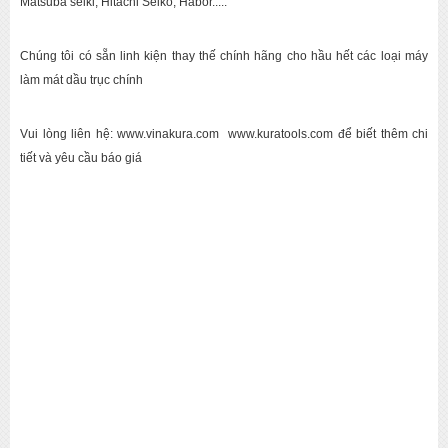
Matsuba seiki, Hitachi Seiko, Habor.....
Chúng tôi có sẵn linh kiện thay thế chính hãng cho hầu hết các loại máy
làm mát dầu trục chính
Vui lòng liên hệ: www.vinakura.com www.kuratools.com để biết thêm chi
tiết và yêu cầu báo giá
Tag:
bao tri may lanh, bảo trì máy lạnh, bao tri may lanh rittal,
bảo trì máy lạnh rittal, bao tri cooling unit, bảo trì cooling unit,
bao tri cooling unit rittal, bảo trì cooling uint rittal,
sua chua may
lanh, sửa chữa máy lạnh, sua chua may lanh rittal, sửa chữa
máy lạnh rittal, tu van chon may lanh rittal, tư vấn chọn máy
lạnh rittal, cung cap may lanh, cung cấp máy lạnh, cung cấp
máy lạnh rittal, cung cap may lanh rittal, thay the may lanh, thay
thế máy lạnh, thay the may lanh rittal, thay thế máy lạnh rittal,
thay thế sparepart máy lạnh rittal, thay the sparepart may lanh