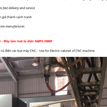
 fast delivery and service
ên giá thành cạnh tranh
 from manufacturer.
MPS-1000F
 - Máy làm mát tủ điện A
tủ điện các loại máy CNC. - Use for Electric cabinet of CNC machine