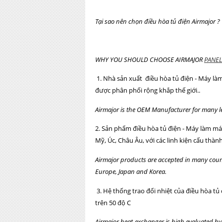
Tại sao nên chọn điều hòa tủ điện
Airmajor ?
WHY YOU SHOULD CHOOSE AIRMAJOR
PANEL
1. Nhà sản xuất điều hòa tủ điện - Máy là
được phân phối rộng khắp thế giới..
Airmajor is the OEM Manufacturer for many l
2. Sản phẩm điều hòa tủ điện - Máy làm mát
Mỹ, Úc, Châu Âu, với các linh kiện cấu thà
Airmajor products are accepted in many count
Europe, Japan and Korea.
3. Hệ thống trao đổi nhiệt của điều hòa tủ
trên 50 độ C
Airmajor heat-exchanger is high evaluated b