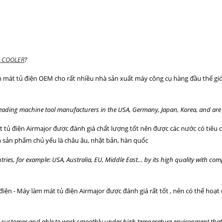
 COOLER
?
m mát tủ điện OEM cho rất nhiều nhà sản xuất máy công cụ hàng đầu thế gi
eading machine tool manufacturers in the USA, Germany, Japan, Korea, and are
 tủ điện Airmajor được đánh giá chất lượng tốt nên được các nước có tiêu 
nh sản phẩm chủ yếu là châu âu, nhật bản, hàn quốc
ries, for example: USA, Australia, EU, Middle East… by its high quality with co
 điện - Máy làm mát tủ điện Airmajor được đánh giá rất tốt , nên có thể hoạt
y customer and able to work smoothly under high temperature environment that