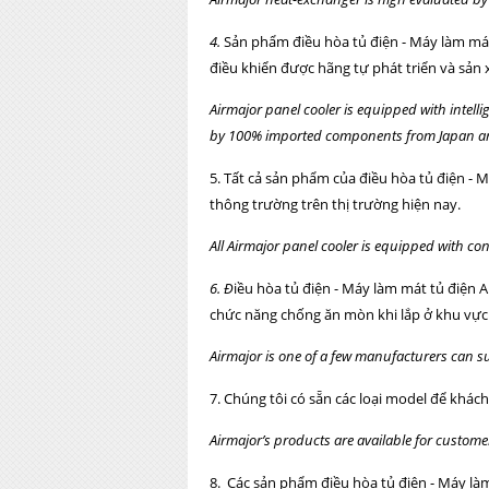
4.
Sản phẩm điều hòa tủ điện - Máy làm mát 
điều khiển được hãng tự phát triển và sản 
Airmajor panel cooler is equipped with intell
by 100% imported components from Japan a
5. Tất cả sản phẩm của điều hòa tủ điện -
thông trường trên thị trường hiện nay.
All Airmajor panel cooler is equipped with c
6. Đ
iều hòa tủ điện - Máy làm mát tủ điện A
chức năng chống ăn mòn khi lắp ở khu vực g
Airmajor is one of a few manufacturers can s
7. Chúng tôi có sẵn các loại model để khác
Airmajor’s products are available for custom
8. Các sản phẩm điều hòa tủ điện - Máy là