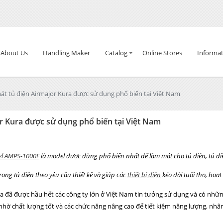
About Us
Handling Maker
Catalog
Online Stores
Informat
át tủ điện Airmajor Kura được sử dụng phổ biến tại Việt Nam
r Kura được sử dụng phổ biến tại Việt Nam
el AMPS-1000F
là model được dùng phổ biến nhất để làm mát cho tủ điện, tủ đi
ong tủ điện theo yêu cầu thiết kế và giúp các
thiết bị điện
kéo dài tuổi thọ, hoạt
a đã được hầu hết các công ty lớn ở Việt Nam tin tưởng sử dụng và có những
.) nhờ chất lượng tốt và các chức năng nâng cao để tiết kiệm năng lượng, nhân