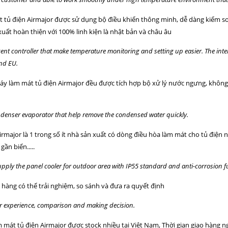
tủ điện Airmajor được sử dụng bộ điều khiển thông minh, dễ dàng kiểm soát
xuất hoàn thiện với 100% linh kiện là nhật bản và châu âu
igent controller that make temperature monitoring and setting up easier. The int
nd EU.
 Máy làm mát tủ điện Airmajor đều được tích hợp bộ xử lý nước ngưng, không
ondenser evaporator that help remove the condensed water quickly.
irmajor là 1 trong số ít nhà sản xuất có dòng điều hòa làm mát cho tủ điện n
ần biển.....
upply the panel cooler for outdoor area with IP55 standard and anti-corrosion f
h hàng có thể trải nghiệm, so sánh và đưa ra quyết định
er experience, comparison and making decision.
m mát tủ điện Airmajor được stock nhiều tại Việt Nam, Thời gian giao hàng 