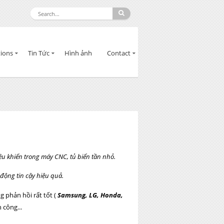
ions
Tin Tức
Hình ảnh
Contact
ều khiển trong máy CNC, tủ biến tần nhỏ.
 động tin cậy hiệu quả.
 phản hồi rất tốt (
Samsung, LG, Honda,
 công...