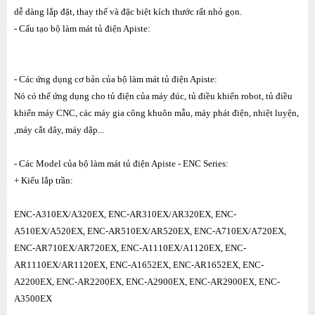
dễ dàng lắp đặt, thay thế và đặc biệt kích thước rất nhỏ gọn.
- Cấu tạo bộ làm mát tủ điện Apiste:
- Các ứng dụng cơ bản của bộ làm mát tủ điện Apiste:
Nó có thể ứng dụng cho tủ điện của máy đúc, tủ điều khiển robot, tủ điều
khiển máy CNC, các máy gia công khuôn mẫu, máy phát điện, nhiệt luyện,
,máy cắt dây, máy dập...
- Các Model của bộ làm mát tủ điện Apiste - ENC Series:
+ Kiểu lắp trần:
ENC-A310EX/A320EX, ENC-AR310EX/AR320EX, ENC-
A510EX/A520EX, ENC-AR510EX/AR520EX, ENC-A710EX/A720EX,
ENC-AR710EX/AR720EX, ENC-A1110EX/A1120EX, ENC-
AR1110EX/AR1120EX, ENC-A1652EX, ENC-AR1652EX, ENC-
A2200EX, ENC-AR2200EX, ENC-A2900EX, ENC-AR2900EX, ENC-
A3500EX