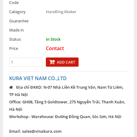
Code
Category
Handling Maker
Guarantee
Made in
Status
In Stock
Contact
Price
ADD CART
KURA VIET NAM CO.,LTD
Địa chỉ ĐKKD: N-07 Nhà Liền Kề Trung Văn, Nam Từ Liêm,
TP Hà Nội
Office: GH08, Tầng 5 Goldtower, 275 Nguyễn Trãi, Thanh Xuân,
Hà Nội
Workshop - Warehouse: Đường Đồng Quan, Sóc Sơn, Hà Nội
Email:
sales@vinakura.com