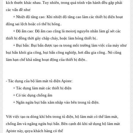
kích thước khác nhau. Tuy nhiên, trong quá trình vận hành đều gặp phải
các vấn đề như:
+ Nhiệt độ tăng cao: Khi nhiệt độ tăng cao làm các thiết bị điện hoạt
động sai lệch hoặc có thể bị hỏng..
+ Độ ẩm cao: Độ ẩm cao cũng là moiotj nguyên nhân làm gỉ sét các
thiết bị đồng thời gây chập cháy, hoặc làm hỏng thiết bị..
+ Bụi bẩn: Bụi bẩn được tạo ra trong môi trường làm việc của máy như
bụi bẩn khói gia công, bụi bẩn công nghiệp, hơi dầu gia công.. Nó cũng
làm hạn chế khả năng hoạt động của thiết bị điện..
- Tác dụng của bộ làm mát tủ điện Apiste:
+ Tác dụng làm mát các thiết bị điện
+ Có tác dụng chống ẩm
+ Ngăn ngừa bụi bẩn xâm nhập vào bên trong tủ điện.
Với việc tạo ra dòng khí bên trong tủ điện, bộ làm mát có thể làm mát,
chống ẩm và ngăng ngừa bụi bẩn. Bên cạnh đó khi sử dụng bộ làm mát
Apiste này, quya khách hàng có thể