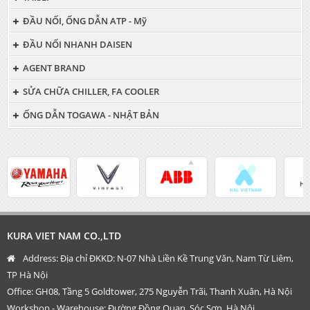
ĐẦU NỐI, ỐNG DẪN ATP - Mỹ
ĐẦU NỐI NHANH DAISEN
AGENT BRAND
SỬA CHỮA CHILLER, FA COOLER
ỐNG DẪN TOGAWA - NHẬT BẢN
KURA VIET NAM CO.,LTD
Address:
Địa chỉ ĐKKD: N-07 Nhà Liền Kề Trung Văn, Nam Từ Liêm,
TP Hà Nội
Office: GH08, Tầng 5 Goldtower, 275 Nguyễn Trãi, Thanh Xuân, Hà Nội
Workshop - Warehouse: Đường Đồng Quan, Sóc Sơn, Hà Nội