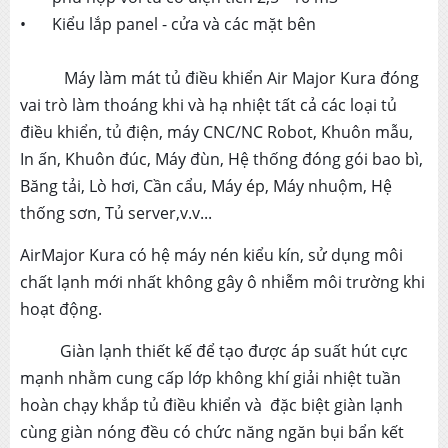
•
Kiểu lắp panel - cửa và các mặt bên
Máy làm mát tủ điều khiển Air Major Kura đóng
vai trò làm thoáng khi và hạ nhiệt tất cả các loại tủ
điều khiển, tủ điện, máy CNC/NC Robot, Khuôn mẫu,
In ấn, Khuôn đúc, Máy đùn, Hệ thống đóng gói bao bì,
Băng tải, Lò hơi, Cần cẩu, Máy ép, Máy nhuộm, Hệ
thống sơn, Tủ server,v.v...
AirMajor Kura có hệ máy nén kiểu kín, sử dụng môi
chất lạnh mới nhất không gây ô nhiễm môi trường khi
hoạt động.
Giàn lạnh thiết kế để tạo được áp suất hút cực
mạnh nhằm cung cấp lớp không khí giải nhiệt tuần
hoàn chạy khắp tủ điều khiển và đặc biệt giàn lạnh
cùng giàn nóng đều có chức năng ngăn bụi bẩn kết